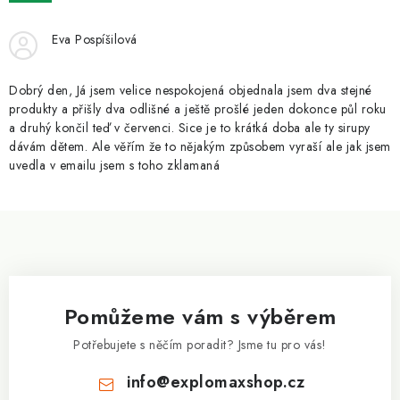
ZNAČKY
Eva Pospíšilová
Kontakty
Slovník pojmů
Obchodní podmínky
Podmínky ochrany osobních údajů
Doprava a platba
Dobrý den, Já jsem velice nespokojená objednala jsem dva stejné
Slevový systém
Vše o nákupu
produkty a přišly dva odlišné a ještě prošlé jeden dokonce půl roku
a druhý končil teď v červenci. Sice je to krátká doba ale ty sirupy
dávám dětem. Ale věřím že to nějakým způsobem vyraší ale jak jsem
uvedla v emailu jsem s toho zklamaná
Z
á
p
a
Pomůžeme vám s výběrem
t
í
Potřebujete s něčím poradit? Jsme tu pro vás!
info
@
explomaxshop.cz