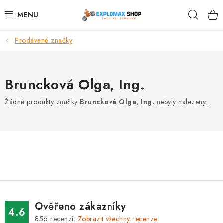
Přejít
Hleda
na
obsah
Prodávané značky
%AKCE
NOVINKY
Bruncková Olga, Ing.
SPORTOVNÍ VÝŽIVA
Žádné produkty značky
Bruncková Olga, Ing.
nebyly nalezeny...
ZDRAVÉ POTRAVINY
SPORTOVNÍ VYBAVENÍ
KRÁSA A WELLNESS
🧬 DLOUHOVĚKOST
Ověřeno zákazníky
4.6
856
recenzí.
Zobrazit všechny recenze