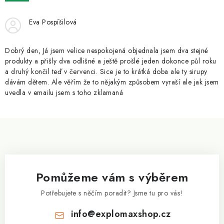
ZNAČKY
Eva Pospíšilová
Kontakty
Slovník pojmů
Obchodní podmínky
Podmínky ochrany osobních údajů
Doprava a platba
Dobrý den, Já jsem velice nespokojená objednala jsem dva stejné
Slevový systém
Vše o nákupu
produkty a přišly dva odlišné a ještě prošlé jeden dokonce půl roku
a druhý končil teď v červenci. Sice je to krátká doba ale ty sirupy
dávám dětem. Ale věřím že to nějakým způsobem vyraší ale jak jsem
uvedla v emailu jsem s toho zklamaná
Z
á
p
a
Pomůžeme vám s výběrem
t
í
Potřebujete s něčím poradit? Jsme tu pro vás!
info
@
explomaxshop.cz