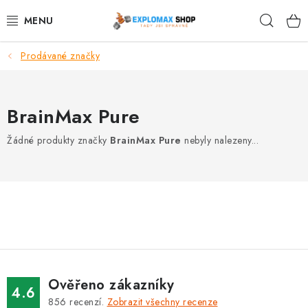
Přejít
Hleda
na
obsah
Prodávané značky
%AKCE
NOVINKY
BrainMax Pure
SPORTOVNÍ VÝŽIVA
Žádné produkty značky
BrainMax Pure
nebyly nalezeny...
ZDRAVÉ POTRAVINY
SPORTOVNÍ VYBAVENÍ
KRÁSA A WELLNESS
🧬 DLOUHOVĚKOST
Ověřeno zákazníky
4.6
856
recenzí.
Zobrazit všechny recenze