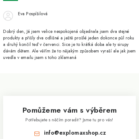
ZNAČKY
Eva Pospíšilová
Kontakty
Slovník pojmů
Obchodní podmínky
Podmínky ochrany osobních údajů
Doprava a platba
Dobrý den, Já jsem velice nespokojená objednala jsem dva stejné
Slevový systém
Vše o nákupu
produkty a přišly dva odlišné a ještě prošlé jeden dokonce půl roku
a druhý končil teď v červenci. Sice je to krátká doba ale ty sirupy
dávám dětem. Ale věřím že to nějakým způsobem vyraší ale jak jsem
uvedla v emailu jsem s toho zklamaná
Z
á
p
a
Pomůžeme vám s výběrem
t
í
Potřebujete s něčím poradit? Jsme tu pro vás!
info
@
explomaxshop.cz