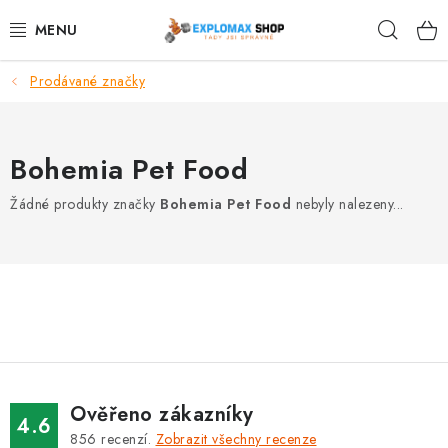
Přejít
Hleda
na
obsah
Prodávané značky
%AKCE
NOVINKY
Bohemia Pet Food
SPORTOVNÍ VÝŽIVA
Žádné produkty značky
Bohemia Pet Food
nebyly nalezeny...
ZDRAVÉ POTRAVINY
SPORTOVNÍ VYBAVENÍ
KRÁSA A WELLNESS
🧬 DLOUHOVĚKOST
Ověřeno zákazníky
4.6
856
recenzí.
Zobrazit všechny recenze