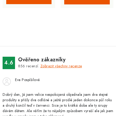
O
v
l
á
d
Ověřeno zákazníky
a
4.6
856
recenzí.
Zobrazit všechny recenze
c
í
Eva Pospíšilová
p
r
v
Dobrý den, Já jsem velice nespokojená objednala jsem dva stejné
produkty a přišly dva odlišné a ještě prošlé jeden dokonce půl roku
k
a druhý končil teď v červenci. Sice je to krátká doba ale ty sirupy
y
dávám dětem. Ale věřím že to nějakým způsobem vyraší ale jak jsem
v