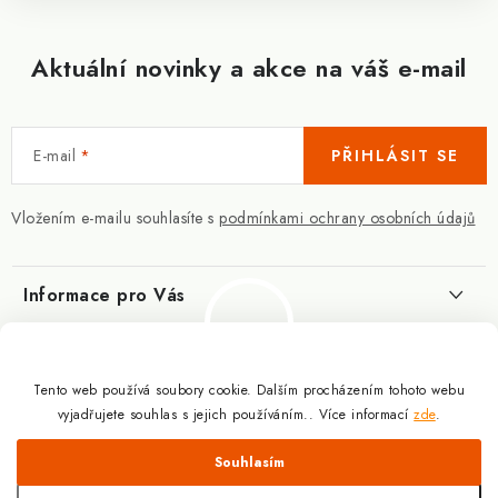
Aktuální novinky a akce na váš e-mail
E-mail
PŘIHLÁSIT SE
Vložením e-mailu souhlasíte s
podmínkami ochrany osobních údajů
Informace pro Vás
Kontakty
Blog
Slovník pojmů
Tento web používá soubory cookie. Dalším procházením tohoto webu
Berberin - co je zač?
Facebook
vyjadřujete souhlas s jejich používáním.. Více informací
zde
.
10.3.2025
Obchodní podmínky
Odmítnout
Souhlasím
Podmínky ochrany osobních údajů
Proč a jak užívat kreatin?
Copyright 2026
Doplňky výživy pro sportovce a kulturisty | ExplomaxShop.cz
.
9.12.2024