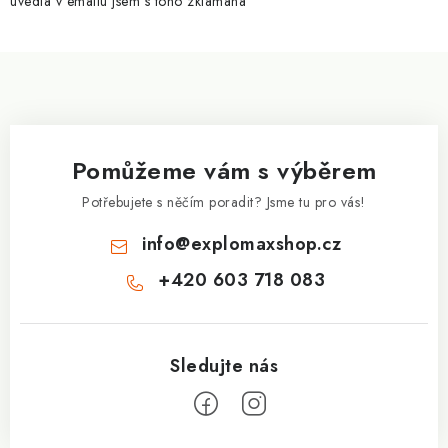
uvedla v emailu jsem s toho zklamaná
ý
p
Z
i
á
s
p
u
a
Pomůžeme vám s výběrem
t
í
Potřebujete s něčím poradit? Jsme tu pro vás!
info
@
explomaxshop.cz
+420 603 718 083