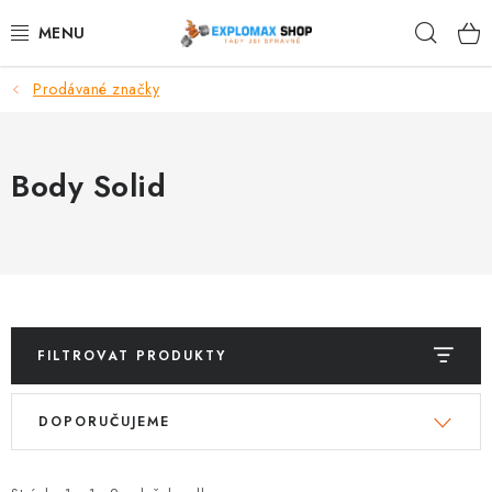
Přejít
Hleda
na
obsah
Prodávané značky
%AKCE
NOVINKY
Body Solid
SPORTOVNÍ VÝŽIVA
ZDRAVÉ POTRAVINY
SPORTOVNÍ VYBAVENÍ
FILTROVAT PRODUKTY
KRÁSA A WELLNESS
V
Ř
DOPORUČUJEME
ý
a
🧬 DLOUHOVĚKOST
p
z