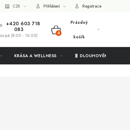
ý systém
CZK
Vše o nákupu
Přihlášení
Registrace
Prázdný
+420 603 718
083
NÁKUPNÍ
po-pá (8:00 - 16:00)
košík
KOŠÍK
KRÁSA A WELLNESS
🧬 DLOUHOVĚKOST