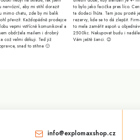
odukt nebyl na skladě, tak jsem
dnešní době, kdy standart je +- m
u nervózní, aby mi stihl dorazit
to bylo jako facička pres líco. Cen
u mimo chatu, zde by mi balik
ta dodaci lhůta. Tam jsou prostě j
ohl převzít. Každopádně prodejce
rezervy, kde se to dá zlepšit. Firm
dobu vepmi vstřícně komunikoval a
to mela zaměřit aspoň u objednáv
sem obdržela mailem i drobný
2500kc. Nakupovat budu i nadál
a což velmi děkuji. Ted již
Vám ještě šanci. 😉
opravce, snad to stihne 🙂
info
@
explomaxshop.cz