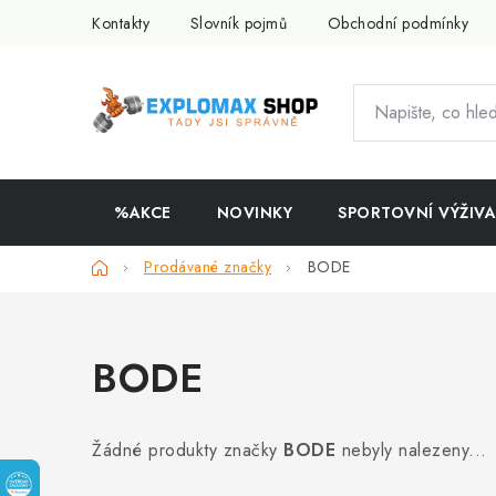
Přejít
Kontakty
Slovník pojmů
Obchodní podmínky
na
obsah
%AKCE
NOVINKY
SPORTOVNÍ VÝŽIVA
Domů
Prodávané značky
BODE
BODE
Žádné produkty značky
BODE
nebyly nalezeny...