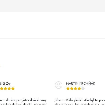
e
čičí Zen
MARTIN KRCHŇÁK
m zkusila pro jeho skvělé ceny.
Jako .... Balik přišel. Ale byl to po