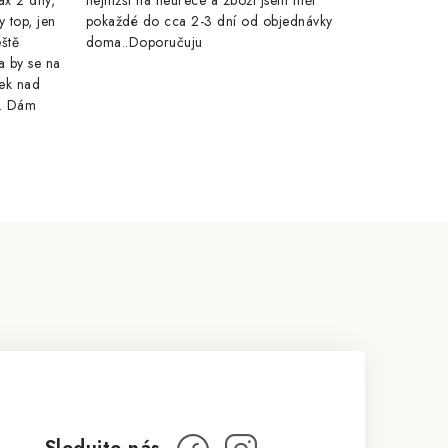
ax 2 dny,
nejnižší na heurece a zboží jsem měl
y top, jen
pokaždé do cca 2-3 dní od objednávky
eště
doma..Doporučuju
a by se na
ek nad
e. Dám