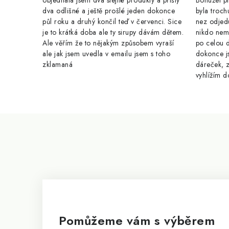
objednala jsem dva stejné produkty a přišly
Bohužel pr
dva odlišné a ještě prošlé jeden dokonce
byla troch
půl roku a druhý končil teď v červenci. Sice
nez odjed
je to krátká doba ale ty sirupy dávám dětem.
nikdo nem
Ale věřím že to nějakým způsobem vyraší
po celou 
ale jak jsem uvedla v emailu jsem s toho
dokonce j
zklamaná
dáreček, z
vyhlížím d
Z
á
p
a
t
í
Pomůžeme vám s výběrem