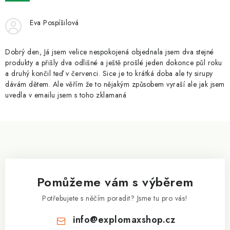
ZNAČKY
Eva Pospíšilová
Kontakty
Slovník pojmů
Obchodní podmínky
Podmínky ochrany osobních údajů
Doprava a platba
Dobrý den, Já jsem velice nespokojená objednala jsem dva stejné
Slevový systém
Vše o nákupu
produkty a přišly dva odlišné a ještě prošlé jeden dokonce půl roku
a druhý končil teď v červenci. Sice je to krátká doba ale ty sirupy
dávám dětem. Ale věřím že to nějakým způsobem vyraší ale jak jsem
uvedla v emailu jsem s toho zklamaná
Z
á
p
a
Pomůžeme vám s výběrem
t
í
Potřebujete s něčím poradit? Jsme tu pro vás!
info
@
explomaxshop.cz