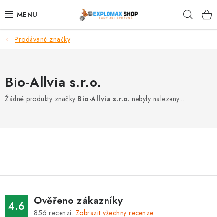
Přejít
Hleda
na
obsah
Prodávané značky
%AKCE
NOVINKY
Bio-Allvia s.r.o.
SPORTOVNÍ VÝŽIVA
Žádné produkty značky
Bio-Allvia s.r.o.
nebyly nalezeny...
ZDRAVÉ POTRAVINY
SPORTOVNÍ VYBAVENÍ
KRÁSA A WELLNESS
🧬 DLOUHOVĚKOST
Ověřeno zákazníky
4.6
856
recenzí.
Zobrazit všechny recenze