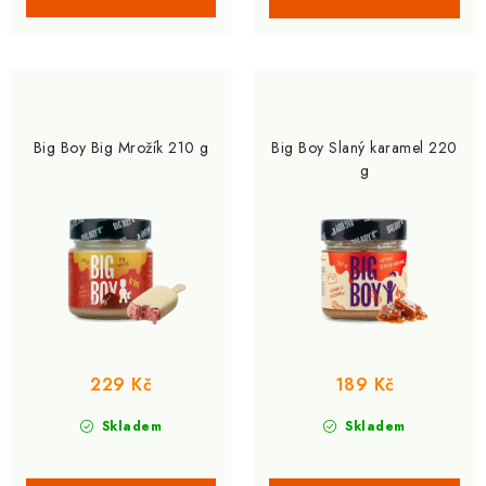
Big Boy Big Mrožík 210 g
Big Boy Slaný karamel 220
g
229 Kč
189 Kč
Skladem
Skladem