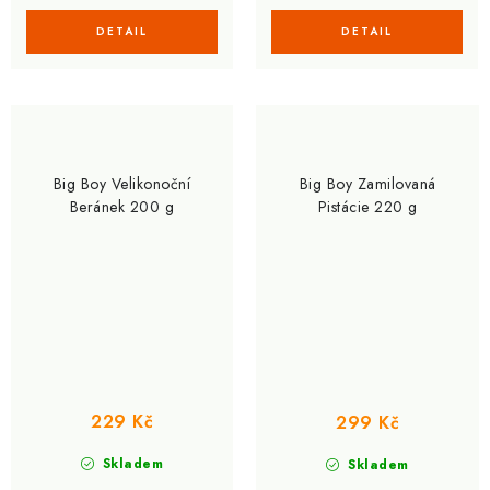
Big Boy Velikonoční
Big Boy Zamilovaná
Beránek 200 g
Pistácie 220 g
229 Kč
299 Kč
Skladem
Skladem