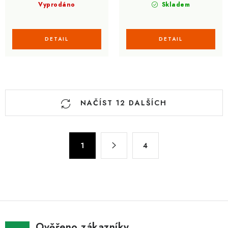
Vyprodáno
Skladem
O
NAČÍST 12 DALŠÍCH
v
l
á
S
d
1
4
t
a
r
c
á
n
í
k
p
o
r
v
Ověřeno zákazníky