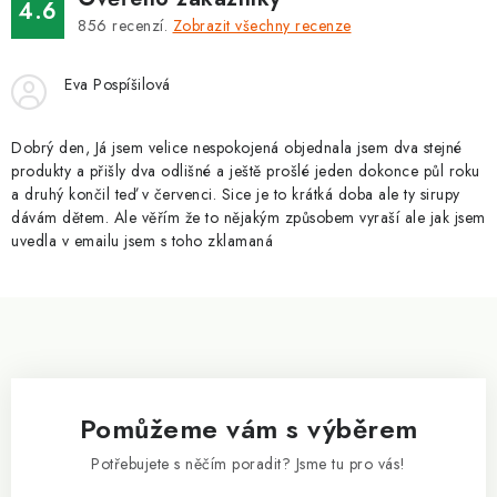
v
4.6
á
k
856
recenzí.
Zobrazit všechny recenze
n
y
í
v
Eva Pospíšilová
ý
p
Dobrý den, Já jsem velice nespokojená objednala jsem dva stejné
i
produkty a přišly dva odlišné a ještě prošlé jeden dokonce půl roku
a druhý končil teď v červenci. Sice je to krátká doba ale ty sirupy
s
dávám dětem. Ale věřím že to nějakým způsobem vyraší ale jak jsem
u
uvedla v emailu jsem s toho zklamaná
Z
á
p
a
Pomůžeme vám s výběrem
t
í
Potřebujete s něčím poradit? Jsme tu pro vás!