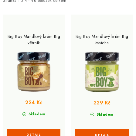
i
e
ZNAČKY
Stránka
1
z
4
-
48
položek celkem
s
n
p
í
Kontakty
Slovník pojmů
Obchodní podmínky
r
p
Podmínky ochrany osobních údajů
Doprava a platba
o
r
Big Boy Mandlový krém Big
Big Boy Mandlový krém Big
Slevový systém
Vše o nákupu
d
o
větrník
Matcha
u
d
k
u
t
k
ů
t
ů
224 Kč
229 Kč
Skladem
Skladem