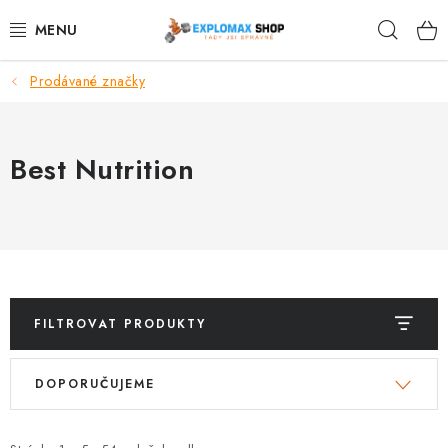
Přejít
Hleda
na
obsah
Prodávané značky
%AKCE
NOVINKY
Best Nutrition
SPORTOVNÍ VÝŽIVA
ZDRAVÉ POTRAVINY
SPORTOVNÍ VYBAVENÍ
FILTROVAT PRODUKTY
KRÁSA A WELLNESS
V
Ř
DOPORUČUJEME
ý
a
🧬 DLOUHOVĚKOST
p
z