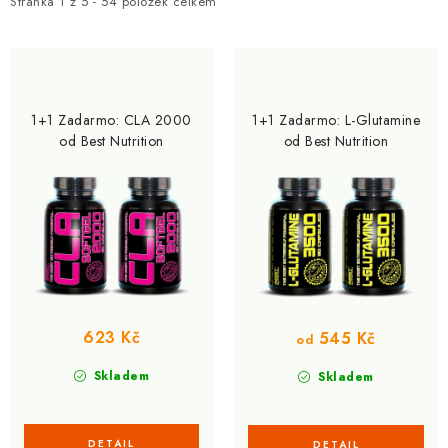
i
e
ZNAČKY
Stránka
1
z
5
-
54
položek celkem
s
n
p
í
Kontakty
Slovník pojmů
Obchodní podmínky
r
p
Podmínky ochrany osobních údajů
Doprava a platba
o
r
1+1 Zadarmo: CLA 2000
1+1 Zadarmo: L-Glutamine
Slevový systém
Vše o nákupu
d
o
od Best Nutrition
od Best Nutrition
u
d
k
u
t
k
ů
t
ů
623 Kč
545 Kč
od
Skladem
Skladem