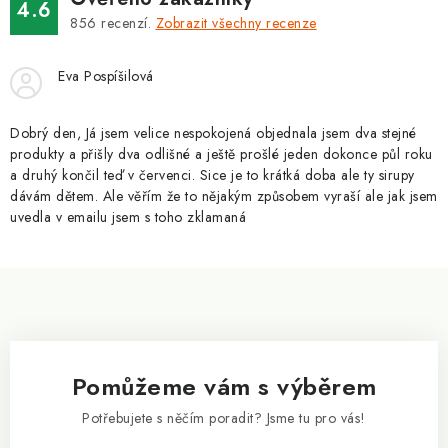
v
4.6
á
k
856
recenzí.
Zobrazit všechny recenze
n
y
í
v
Eva Pospíšilová
ý
p
Dobrý den, Já jsem velice nespokojená objednala jsem dva stejné
i
produkty a přišly dva odlišné a ještě prošlé jeden dokonce půl roku
a druhý končil teď v červenci. Sice je to krátká doba ale ty sirupy
s
dávám dětem. Ale věřím že to nějakým způsobem vyraší ale jak jsem
u
uvedla v emailu jsem s toho zklamaná
Z
á
p
a
Pomůžeme vám s výběrem
t
í
Potřebujete s něčím poradit? Jsme tu pro vás!