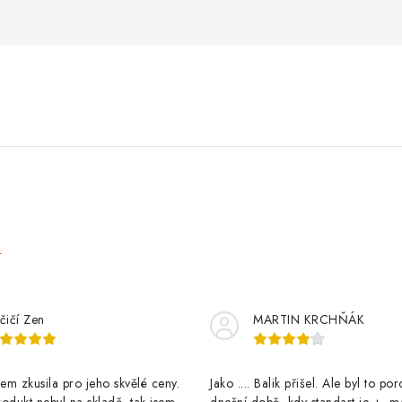
e
čičí Zen
MARTIN KRCHŇÁK
m zkusila pro jeho skvělé ceny.
Jako .... Balik přišel. Ale byl to po