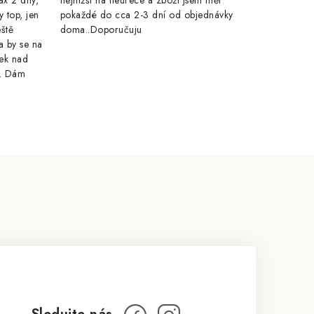
ax 2 dny,
nejnižší na heurece a zboží jsem měl
y top, jen
pokaždé do cca 2-3 dní od objednávky
eště
doma..Doporučuju
a by se na
ek nad
e. Dám