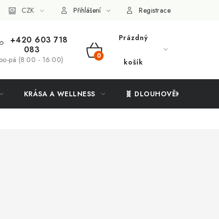
ý systém
CZK
Vše o nákupu
Přihlášení
Registrace
Prázdný
+420 603 718
083
NÁKUPNÍ
po-pá (8:00 - 16:00)
košík
KOŠÍK
KRÁSA A WELLNESS
🧬 DLOUHOVĚKOST