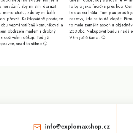
odukt nebyl na skladě, tak jsem
dnešní době, kdy standart je +- m
u nervózní, aby mi stihl dorazit
to bylo jako facička pres líco. Cen
u mimo chatu, zde by mi balik
ta dodaci lhůta. Tam jsou prostě j
ohl převzít. Každopádně prodejce
rezervy, kde se to dá zlepšit. Firm
dobu vepmi vstřícně komunikoval a
to mela zaměřit aspoň u objednáv
sem obdržela mailem i drobný
2500kc. Nakupovat budu i nadál
a což velmi děkuji. Ted již
Vám ještě šanci. 😉
opravce, snad to stihne 🙂
info
@
explomaxshop.cz