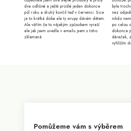
objednala jsem dva stejné produkty a přišly
Bohužel pr
dva odlišné a ještě prošlé jeden dokonce
byla troch
půl roku a druhý končil teď v červenci. Sice
nez odjed
je to krátká doba ale ty sirupy dávám dětem.
nikdo nem
Ale věřím že to nějakým způsobem vyraší
po celou 
ale jak jsem uvedla v emailu jsem s toho
dokonce j
zklamaná
dáreček, z
vyhlížím d
Z
á
p
a
t
í
Pomůžeme vám s výběrem