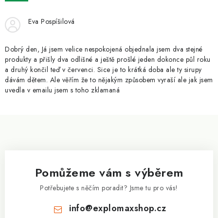
ZNAČKY
Eva Pospíšilová
Kontakty
Slovník pojmů
Obchodní podmínky
Podmínky ochrany osobních údajů
Doprava a platba
Dobrý den, Já jsem velice nespokojená objednala jsem dva stejné
Slevový systém
Vše o nákupu
produkty a přišly dva odlišné a ještě prošlé jeden dokonce půl roku
a druhý končil teď v červenci. Sice je to krátká doba ale ty sirupy
dávám dětem. Ale věřím že to nějakým způsobem vyraší ale jak jsem
uvedla v emailu jsem s toho zklamaná
Z
á
p
a
Pomůžeme vám s výběrem
t
í
Potřebujete s něčím poradit? Jsme tu pro vás!
info
@
explomaxshop.cz