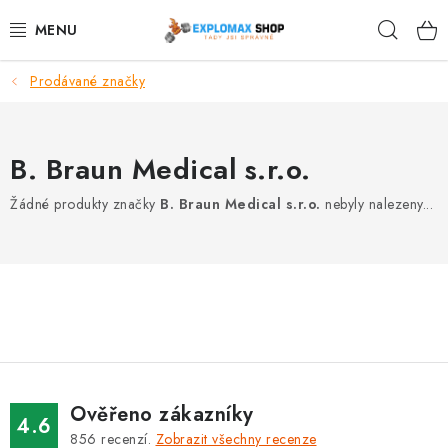
Přejít
Hleda
na
obsah
Prodávané značky
%AKCE
NOVINKY
B. Braun Medical s.r.o.
SPORTOVNÍ VÝŽIVA
Žádné produkty značky
B. Braun Medical s.r.o.
nebyly nalezeny...
ZDRAVÉ POTRAVINY
SPORTOVNÍ VYBAVENÍ
KRÁSA A WELLNESS
🧬 DLOUHOVĚKOST
Ověřeno zákazníky
4.6
856
recenzí.
Zobrazit všechny recenze