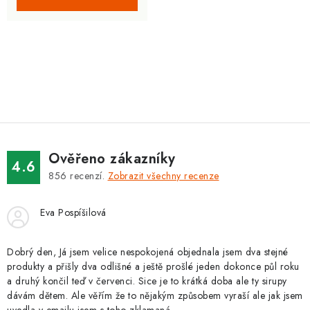
O
v
l
á
d
Ověřeno zákazníky
a
4.6
856
recenzí.
Zobrazit všechny recenze
c
í
Eva Pospíšilová
p
r
v
Dobrý den, Já jsem velice nespokojená objednala jsem dva stejné
produkty a přišly dva odlišné a ještě prošlé jeden dokonce půl roku
k
a druhý končil teď v červenci. Sice je to krátká doba ale ty sirupy
y
dávám dětem. Ale věřím že to nějakým způsobem vyraší ale jak jsem
v