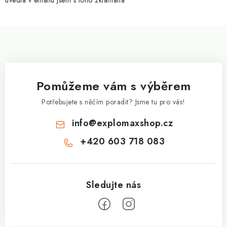
uvedla v emailu jsem s toho zklamaná
ý
p
Z
i
á
s
p
u
a
Pomůžeme vám s výběrem
t
í
Potřebujete s něčím poradit? Jsme tu pro vás!
info
@
explomaxshop.cz
+420 603 718 083