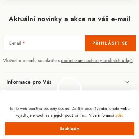
Aktuální novinky a akce na váš e-mail
E-mail
PŘIHLÁSIT SE
Vložením e-mailu souhlasíte s
podmínkami ochrany osobních údajů
Informace pro Vás
Kontakty
Blog
Slovník pojmů
Tento web používá soubory cookie. Dalším procházením tohoto webu
Berberin - co je zač?
Facebook
vyjadřujete souhlas s jejich používáním.. Více informací
zde
.
10.3.2025
Obchodní podmínky
Odmítnout
Souhlasím
Podmínky ochrany osobních údajů
Proč a jak užívat kreatin?
Copyright 2026
Doplňky výživy pro sportovce a kulturisty | ExplomaxShop.cz
.
9.12.2024