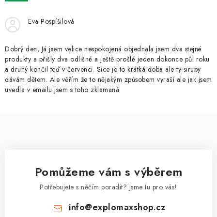
ZNAČKY
Eva Pospíšilová
Kontakty
Slovník pojmů
Obchodní podmínky
Podmínky ochrany osobních údajů
Doprava a platba
Dobrý den, Já jsem velice nespokojená objednala jsem dva stejné
Slevový systém
Vše o nákupu
produkty a přišly dva odlišné a ještě prošlé jeden dokonce půl roku
a druhý končil teď v červenci. Sice je to krátká doba ale ty sirupy
dávám dětem. Ale věřím že to nějakým způsobem vyraší ale jak jsem
uvedla v emailu jsem s toho zklamaná
Z
á
p
a
Pomůžeme vám s výběrem
t
í
Potřebujete s něčím poradit? Jsme tu pro vás!
info
@
explomaxshop.cz