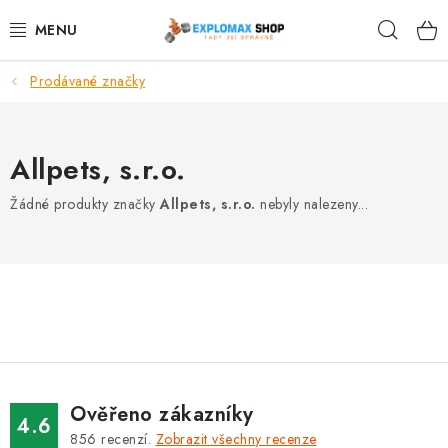
Přejít
Hleda
na
obsah
Prodávané značky
%AKCE
NOVINKY
Allpets, s.r.o.
SPORTOVNÍ VÝŽIVA
Žádné produkty značky
Allpets, s.r.o.
nebyly nalezeny...
ZDRAVÉ POTRAVINY
SPORTOVNÍ VYBAVENÍ
KRÁSA A WELLNESS
🧬 DLOUHOVĚKOST
Ověřeno zákazníky
4.6
856
recenzí.
Zobrazit všechny recenze