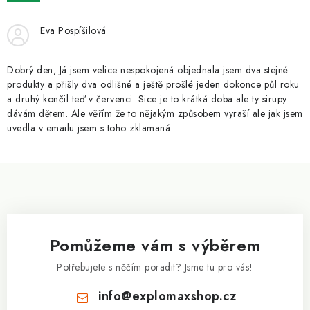
ZNAČKY
Eva Pospíšilová
Kontakty
Slovník pojmů
Obchodní podmínky
Podmínky ochrany osobních údajů
Doprava a platba
Dobrý den, Já jsem velice nespokojená objednala jsem dva stejné
Slevový systém
Vše o nákupu
produkty a přišly dva odlišné a ještě prošlé jeden dokonce půl roku
a druhý končil teď v červenci. Sice je to krátká doba ale ty sirupy
dávám dětem. Ale věřím že to nějakým způsobem vyraší ale jak jsem
uvedla v emailu jsem s toho zklamaná
Z
á
p
a
Pomůžeme vám s výběrem
t
í
Potřebujete s něčím poradit? Jsme tu pro vás!
info
@
explomaxshop.cz