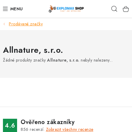
Přejít
Hleda
na
obsah
Prodávané značky
%AKCE
NOVINKY
Allnature, s.r.o.
SPORTOVNÍ VÝŽIVA
Žádné produkty značky
Allnature, s.r.o.
nebyly nalezeny...
ZDRAVÉ POTRAVINY
SPORTOVNÍ VYBAVENÍ
KRÁSA A WELLNESS
🧬 DLOUHOVĚKOST
Ověřeno zákazníky
4.6
856
recenzí.
Zobrazit všechny recenze