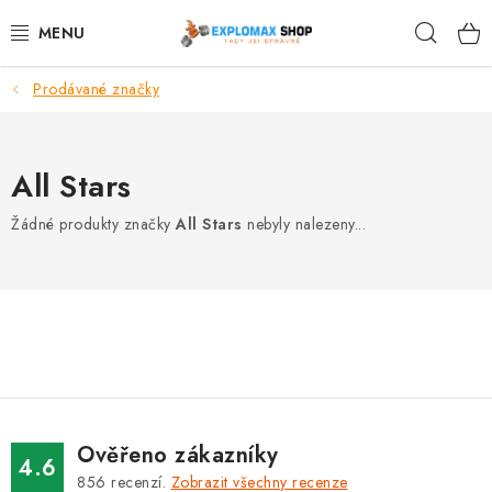
Přejít
Hleda
na
obsah
Prodávané značky
%AKCE
NOVINKY
All Stars
SPORTOVNÍ VÝŽIVA
Žádné produkty značky
All Stars
nebyly nalezeny...
ZDRAVÉ POTRAVINY
SPORTOVNÍ VYBAVENÍ
KRÁSA A WELLNESS
🧬 DLOUHOVĚKOST
Ověřeno zákazníky
4.6
856
recenzí.
Zobrazit všechny recenze