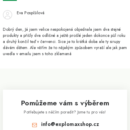
ZNAČKY
Eva Pospíšilová
Kontakty
Slovník pojmů
Obchodní podmínky
Podmínky ochrany osobních údajů
Doprava a platba
Dobrý den, Já jsem velice nespokojená objednala jsem dva stejné
Slevový systém
Vše o nákupu
produkty a přišly dva odlišné a ještě prošlé jeden dokonce půl roku
a druhý končil teď v červenci. Sice je to krátká doba ale ty sirupy
dávám dětem. Ale věřím že to nějakým způsobem vyraší ale jak jsem
uvedla v emailu jsem s toho zklamaná
Z
á
p
a
Pomůžeme vám s výběrem
t
í
Potřebujete s něčím poradit? Jsme tu pro vás!
info
@
explomaxshop.cz