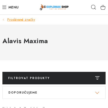
Přejít
Hleda
na
obsah
Prodávané značky
%AKCE
NOVINKY
Alavis Maxima
SPORTOVNÍ VÝŽIVA
ZDRAVÉ POTRAVINY
SPORTOVNÍ VYBAVENÍ
FILTROVAT PRODUKTY
KRÁSA A WELLNESS
V
Ř
DOPORUČUJEME
ý
a
🧬 DLOUHOVĚKOST
p
z