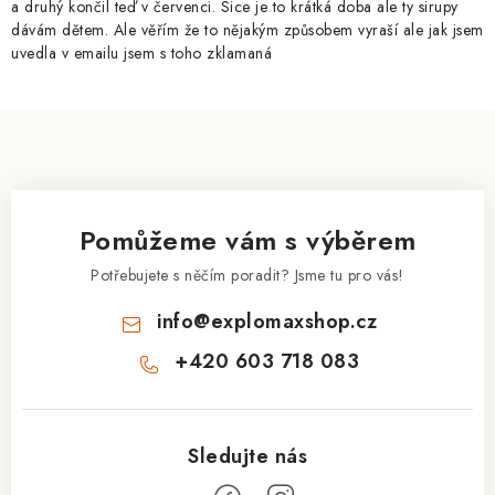
a druhý končil teď v červenci. Sice je to krátká doba ale ty sirupy
y
dávám dětem. Ale věřím že to nějakým způsobem vyraší ale jak jsem
v
uvedla v emailu jsem s toho zklamaná
ý
p
Z
i
á
s
p
u
a
Pomůžeme vám s výběrem
t
í
Potřebujete s něčím poradit? Jsme tu pro vás!
info
@
explomaxshop.cz
+420 603 718 083