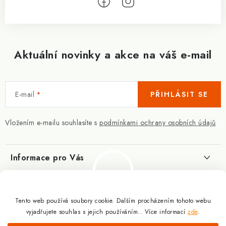
Aktuální novinky a akce na váš e-mail
E-mail
PŘIHLÁSIT SE
Vložením e-mailu souhlasíte s
podmínkami ochrany osobních údajů
Informace pro Vás
Kontakty
Blog
Slovník pojmů
Tento web používá soubory cookie. Dalším procházením tohoto webu
Berberin - co je zač?
Facebook
vyjadřujete souhlas s jejich používáním.. Více informací
zde
.
10.3.2025
Obchodní podmínky