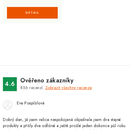
O
v
l
á
d
Ověřeno zákazníky
a
4.6
856
recenzí.
Zobrazit všechny recenze
c
í
Eva Pospíšilová
p
r
v
Dobrý den, Já jsem velice nespokojená objednala jsem dva stejné
produkty a přišly dva odlišné a ještě prošlé jeden dokonce půl roku
k