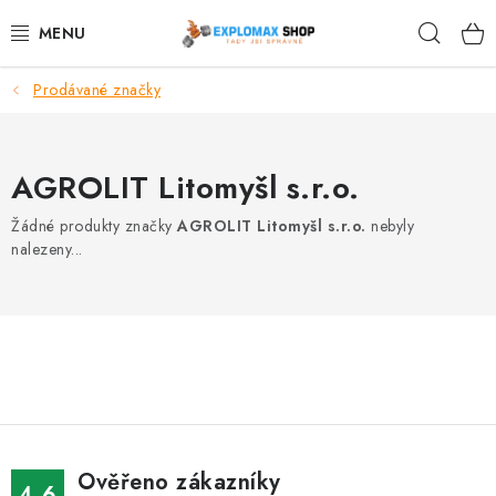
Přejít
Hleda
na
obsah
Prodávané značky
%AKCE
NOVINKY
AGROLIT Litomyšl s.r.o.
SPORTOVNÍ VÝŽIVA
Žádné produkty značky
AGROLIT Litomyšl s.r.o.
nebyly
nalezeny...
ZDRAVÉ POTRAVINY
SPORTOVNÍ VYBAVENÍ
KRÁSA A WELLNESS
🧬 DLOUHOVĚKOST
Ověřeno zákazníky
4.6