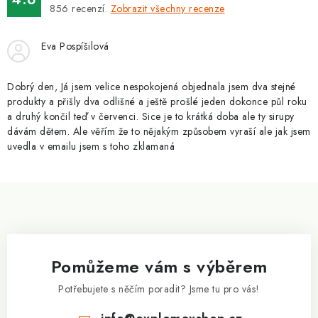
ZNAČKY
856
recenzí.
Zobrazit všechny recenze
Kontakty
Slovník pojmů
Obchodní podmínky
Eva Pospíšilová
Podmínky ochrany osobních údajů
Doprava a platba
Slevový systém
Vše o nákupu
Dobrý den, Já jsem velice nespokojená objednala jsem dva stejné
produkty a přišly dva odlišné a ještě prošlé jeden dokonce půl roku
a druhý končil teď v červenci. Sice je to krátká doba ale ty sirupy
dávám dětem. Ale věřím že to nějakým způsobem vyraší ale jak jsem
uvedla v emailu jsem s toho zklamaná
Z
á
p
a
Pomůžeme vám s výběrem
t
í
Potřebujete s něčím poradit? Jsme tu pro vás!