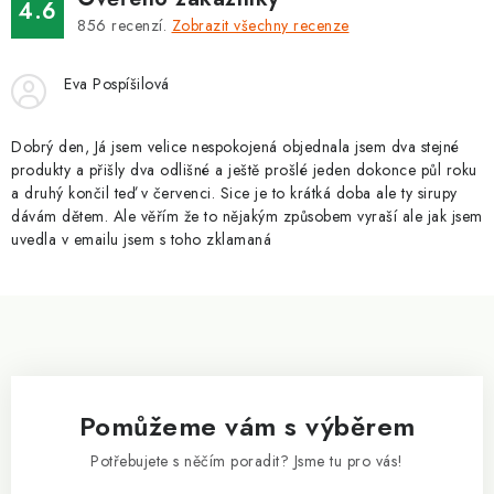
v
4.6
á
k
856
recenzí.
Zobrazit všechny recenze
n
y
í
v
Eva Pospíšilová
ý
p
Dobrý den, Já jsem velice nespokojená objednala jsem dva stejné
i
produkty a přišly dva odlišné a ještě prošlé jeden dokonce půl roku
a druhý končil teď v červenci. Sice je to krátká doba ale ty sirupy
s
dávám dětem. Ale věřím že to nějakým způsobem vyraší ale jak jsem
u
uvedla v emailu jsem s toho zklamaná
Z
á
p
a
Pomůžeme vám s výběrem
t
í
Potřebujete s něčím poradit? Jsme tu pro vás!