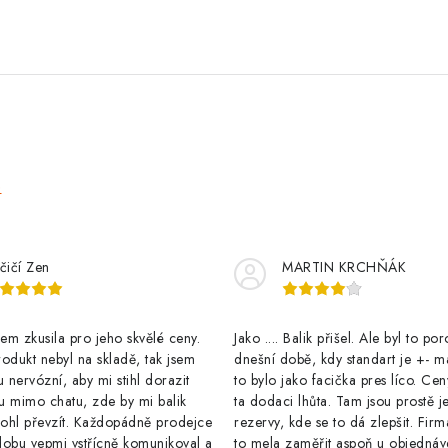
e
čičí Zen
MARTIN KRCHŇÁK
m zkusila pro jeho skvělé ceny.
Jako .... Balik přišel. Ale byl to po
odukt nebyl na skladě, tak jsem
dnešní době, kdy standart je +- m
u nervózní, aby mi stihl dorazit
to bylo jako facička pres líco. Cen
u mimo chatu, zde by mi balik
ta dodaci lhůta. Tam jsou prostě j
ohl převzít. Každopádně prodejce
rezervy, kde se to dá zlepšit. Firm
dobu vepmi vstřícně komunikoval a
to mela zaměřit aspoň u objednáv