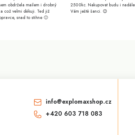
sem obdržela mailem i drobný
2500kc. Nakupovat budu i nadál
a což velmi děkuji. Ted již
Vám ještě šanci. 😉
opravce, snad to stihne 🙂
info
@
explomaxshop.cz
+420 603 718 083