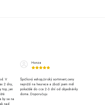
Honza
rod. V
Špičkový eshop,široký sortiment,ceny
ax 2 dny,
nejnižší na heurece a zboží jsem měl
y top, jen
pokaždé do cca 2-3 dní od objednávky
eště
doma..Doporučuju
a by se na
ek nad