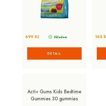
r
o
o
d
d
u
u
k
k
t
699 Kč
165 K
Skladem
t
ů
ů
Activ Gums Kids Bedtime
Gummies 30 gummies