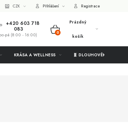
ý systém
CZK
Vše o nákupu
Přihlášení
Registrace
Prázdný
+420 603 718
083
NÁKUPNÍ
po-pá (8:00 - 16:00)
košík
KOŠÍK
KRÁSA A WELLNESS
🧬 DLOUHOVĚKOST