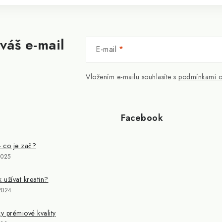
váš e-mail
E-mail
Vložením e-mailu souhlasíte s
podmínkami o
Facebook
- co je zač?
2025
k užívat kreatin?
2024
 prémiové kvality