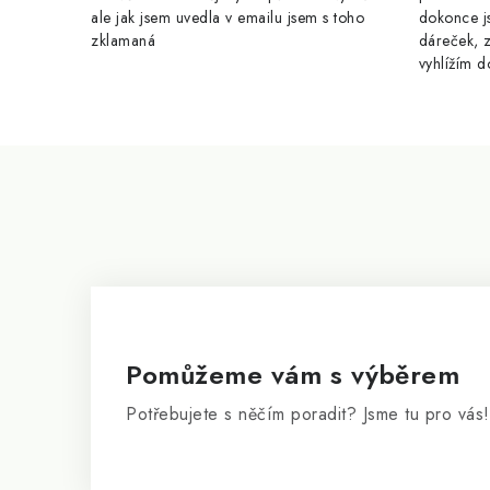
v
ale jak jsem uvedla v emailu jsem s toho
dokonce j
ý
zklamaná
dáreček, z
vyhlížím d
p
i
s
Z
u
á
p
a
t
í
Pomůžeme vám s výběrem
Potřebujete s něčím poradit? Jsme tu pro vás!