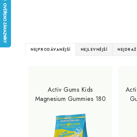
Ř
NEJPRODÁVANĚJŠÍ
NEJLEVNĚJŠÍ
NEJDRAŽ
a
V
z
ý
e
p
Activ Gums Kids
Acti
n
Magnesium Gummies 180
Gu
i
í
gummies
s
p
p
r