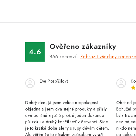
O
v
l
á
Ověřeno zákazníky
d
4.6
a
856
recenzí.
Zobrazit všechny recenz
c
í
Eva Pospíšilová
Ko
p
r
Dobrý den, Já jsem velice nespokojená
Obchod jse
v
objednala jsem dva stejné produkty a přišly
Bohužel pr
k
dva odlišné a ještě prošlé jeden dokonce
byla troch
půl roku a druhý končil teď v červenci. Sice
nez odjed
y
je to krátká doba ale ty sirupy dávám dětem.
nikdo nem
Ale věřím že to nějakým způsobem vyraší
po celou 