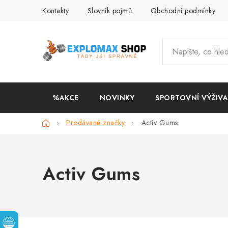
Přejít
Kontakty
Slovník pojmů
Obchodní podmínky
na
obsah
%AKCE
NOVINKY
SPORTOVNÍ VÝŽIVA
Domů
Prodávané značky
Activ Gums
Activ Gums