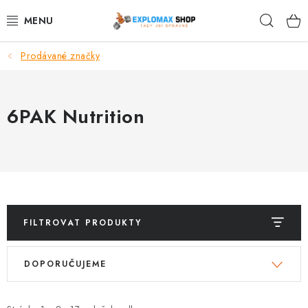
Přejít
Hleda
na
obsah
Prodávané značky
%AKCE
NOVINKY
6PAK Nutrition
SPORTOVNÍ VÝŽIVA
ZDRAVÉ POTRAVINY
SPORTOVNÍ VYBAVENÍ
FILTROVAT PRODUKTY
KRÁSA A WELLNESS
V
Ř
DOPORUČUJEME
ý
a
🧬 DLOUHOVĚKOST
p
z