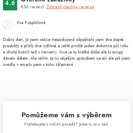
v
4.6
á
k
856
recenzí.
Zobrazit všechny recenze
n
y
í
v
Eva Pospíšilová
ý
p
Dobrý den, Já jsem velice nespokojená objednala jsem dva stejné
i
produkty a přišly dva odlišné a ještě prošlé jeden dokonce půl roku
a druhý končil teď v červenci. Sice je to krátká doba ale ty sirupy
s
dávám dětem. Ale věřím že to nějakým způsobem vyraší ale jak jsem
u
uvedla v emailu jsem s toho zklamaná
Z
á
p
a
Pomůžeme vám s výběrem
t
í
Potřebujete s něčím poradit? Jsme tu pro vás!