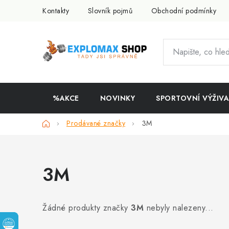
Přejít
Kontakty
Slovník pojmů
Obchodní podmínky
na
obsah
%AKCE
NOVINKY
SPORTOVNÍ VÝŽIVA
Domů
Prodávané značky
3M
3M
Žádné produkty značky
3M
nebyly nalezeny...