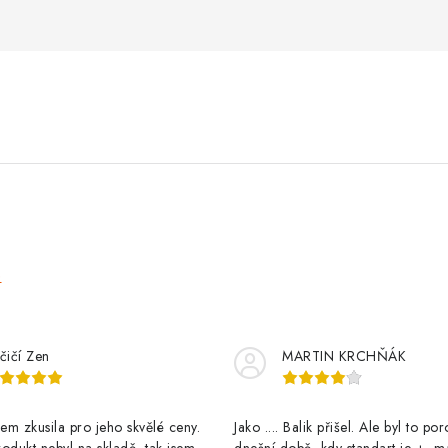
e
čičí Zen
MARTIN KRCHŇÁK
m zkusila pro jeho skvělé ceny.
Jako .... Balik přišel. Ale byl to po