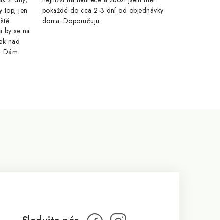
ax 2 dny,
nejnižší na heurece a zboží jsem měl
y top, jen
pokaždé do cca 2-3 dní od objednávky
eště
doma..Doporučuju
a by se na
ek nad
e. Dám