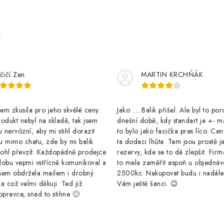
o
v
e
á
n
í
čičí Zen
MARTIN KRCHŇÁK
m zkusila pro jeho skvělé ceny.
Jako .... Balik přišel. Ale byl to po
odukt nebyl na skladě, tak jsem
dnešní době, kdy standart je +- m
u nervózní, aby mi stihl dorazit
to bylo jako facička pres líco. Cen
u mimo chatu, zde by mi balik
ta dodaci lhůta. Tam jsou prostě j
ohl převzít. Každopádně prodejce
rezervy, kde se to dá zlepšit. Firm
dobu vepmi vstřícně komunikoval a
to mela zaměřit aspoň u objednáv
sem obdržela mailem i drobný
2500kc. Nakupovat budu i nadál
a což velmi děkuji. Ted již
Vám ještě šanci. 😉
opravce, snad to stihne 🙂