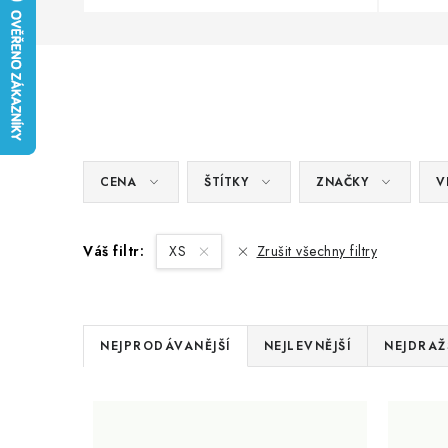
CENA
ŠTÍTKY
ZNAČKY
V
Váš filtr:
XS
Zrušit všechny filtry
Ř
NEJPRODÁVANĚJŠÍ
NEJLEVNĚJŠÍ
NEJDRAŽ
a
V
z
ý