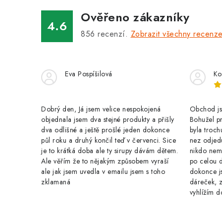
a
Ověřeno zákazníky
c
4.6
856
recenzí.
Zobrazit všechny recenz
í
p
r
Eva Pospíšilová
Ko
v
k
Dobrý den, Já jsem velice nespokojená
Obchod jse
y
objednala jsem dva stejné produkty a přišly
Bohužel pr
dva odlišné a ještě prošlé jeden dokonce
byla troch
v
půl roku a druhý končil teď v červenci. Sice
nez odjed
je to krátká doba ale ty sirupy dávám dětem.
nikdo nem
ý
Ale věřím že to nějakým způsobem vyraší
po celou 
p
ale jak jsem uvedla v emailu jsem s toho
dokonce j
zklamaná
dáreček, z
i
vyhlížím d
s