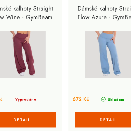
ské kalhoty Straight
Dámské kalhoty Stra
ow Wine - GymBeam
Flow Azure - GymB
Kč
672 Kč
Vyprodáno
Skladem