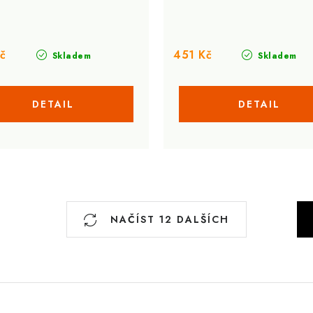
č
451 Kč
Skladem
Skladem
S
NAČÍST 12 DALŠÍCH
t
r
á
n
k