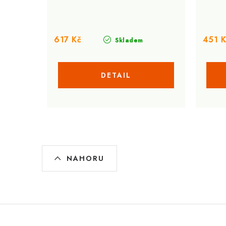
617 Kč
451 K
Skladem
O
NAHORU
v
l
á
d