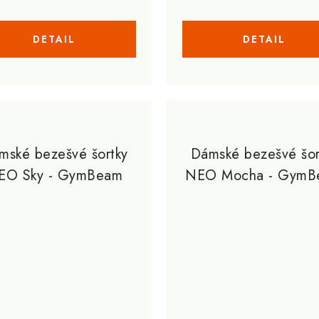
mské bezešvé šortky
Dámské bezešvé šor
EO Sky - GymBeam
NEO Mocha - GymB