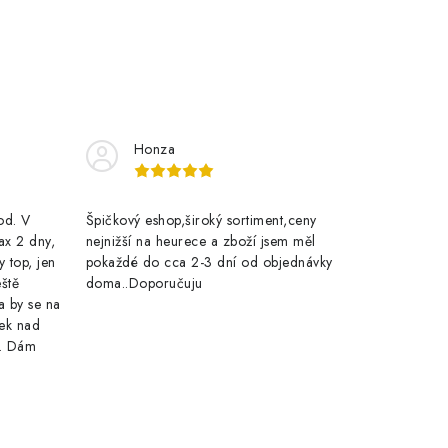
Honza
rod. V
Špičkový eshop,široký sortiment,ceny
ax 2 dny,
nejnižší na heurece a zboží jsem měl
y top, jen
pokaždé do cca 2-3 dní od objednávky
eště
doma..Doporučuju
a by se na
ek nad
e. Dám