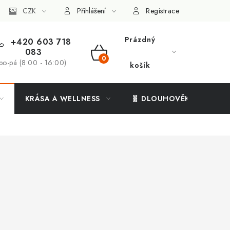
ý systém
CZK
Vše o nákupu
Přihlášení
Registrace
Prázdný
+420 603 718
083
NÁKUPNÍ
po-pá (8:00 - 16:00)
košík
KOŠÍK
KRÁSA A WELLNESS
🧬 DLOUHOVĚKOST