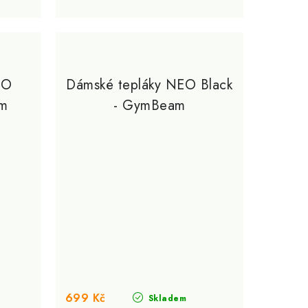
EO
Dámské tepláky NEO Black
am
- GymBeam
699 Kč
Skladem