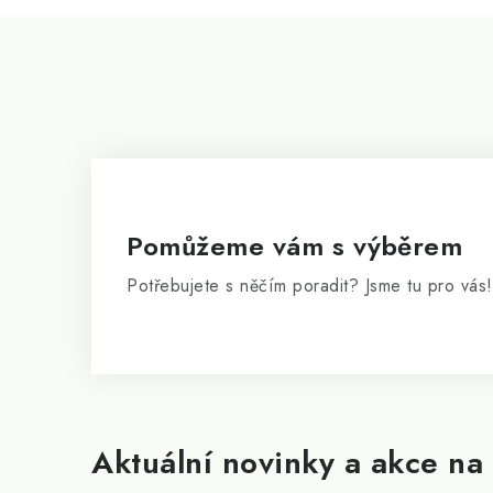
u
Z
á
p
a
t
í
Pomůžeme vám s výběrem
Potřebujete s něčím poradit? Jsme tu pro vás!
Aktuální novinky a akce na 