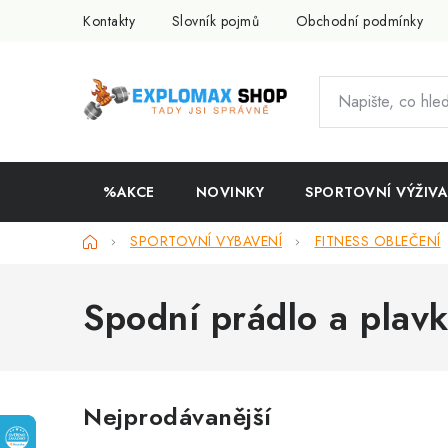
Přejít
Kontakty
Slovník pojmů
Obchodní podmínky
na
obsah
%AKCE
NOVINKY
SPORTOVNÍ VÝŽIVA
Domů
SPORTOVNÍ VYBAVENÍ
FITNESS OBLEČENÍ
Spodní prádlo a plav
Nejprodávanější