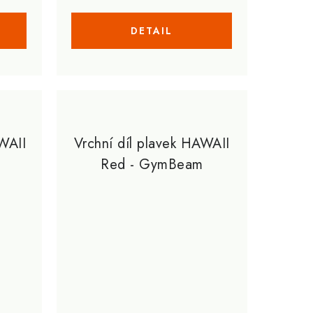
WAII
Vrchní díl plavek HAWAII
Red - GymBeam