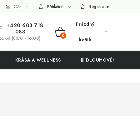
ý systém
CZK
Vše o nákupu
Přihlášení
Registrace
Prázdný
+420 603 718
083
NÁKUPNÍ
po-pá (8:00 - 16:00)
košík
KOŠÍK
KRÁSA A WELLNESS
🧬 DLOUHOVĚKOST