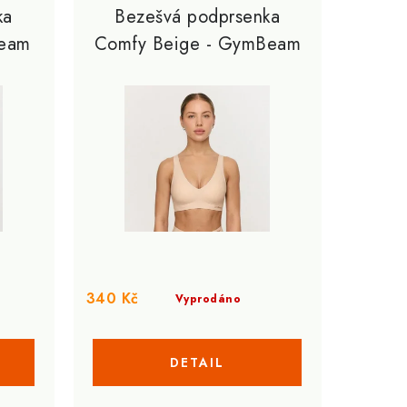
ka
Bezešvá podprsenka
Beam
Comfy Beige - GymBeam
340 Kč
Vyprodáno