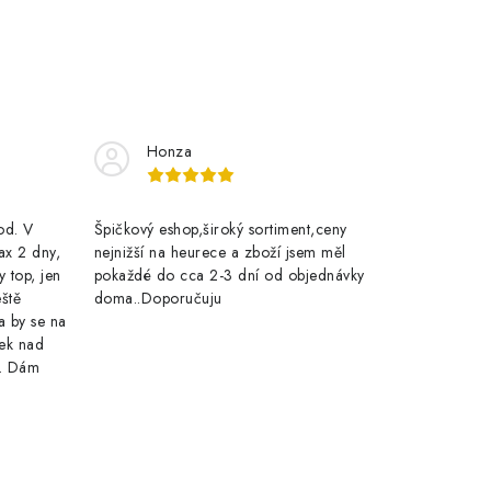
Honza
rod. V
Špičkový eshop,široký sortiment,ceny
ax 2 dny,
nejnižší na heurece a zboží jsem měl
y top, jen
pokaždé do cca 2-3 dní od objednávky
eště
doma..Doporučuju
a by se na
ek nad
e. Dám