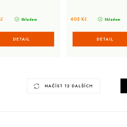
Kč
405 Kč
Skladem
Skladem
S
NAČÍST 12 DALŠÍCH
t
r
á
n
k