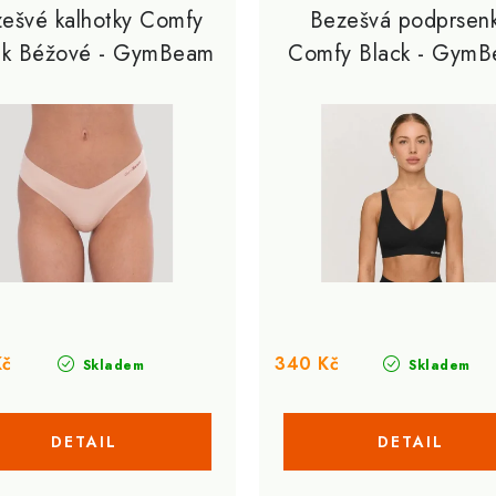
ešvé kalhotky Comfy
Bezešvá podprsen
ck Béžové - GymBeam
Comfy Black - Gym
Kč
340 Kč
Skladem
Skladem