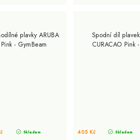
nodílné plavky ARUBA
Spodní díl plavek
Pink - GymBeam
CURACAO Pink -
GymBeam
Kč
405 Kč
Skladem
Skladem