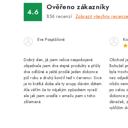
a
Ověřeno zákazníky
c
4.6
856
recenzí.
Zobrazit všechny recenz
í
p
r
Eva Pospíšilová
Ko
v
k
Dobrý den, Já jsem velice nespokojená
Obchod jse
y
objednala jsem dva stejné produkty a přišly
Bohužel pr
dva odlišné a ještě prošlé jeden dokonce
byla troch
v
půl roku a druhý končil teď v červenci. Sice
nez odjed
je to krátká doba ale ty sirupy dávám dětem.
nikdo nem
ý
Ale věřím že to nějakým způsobem vyraší
po celou 
p
ale jak jsem uvedla v emailu jsem s toho
dokonce j
zklamaná
dáreček, z
i
vyhlížím d
s
u