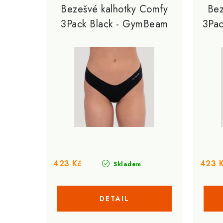
p
Bezešvé kalhotky Comfy
Bez
n
3Pack Black - GymBeam
3Pa
i
í
s
p
p
r
r
o
o
d
d
u
u
k
k
t
423 Kč
423 
Skladem
t
ů
ů