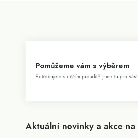
Z
á
p
a
t
í
Pomůžeme vám s výběrem
Potřebujete s něčím poradit? Jsme tu pro vás!
Aktuální novinky a akce na 