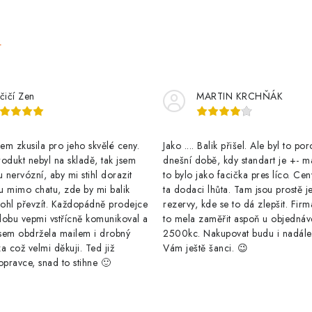
o
v
e
á
n
í
čičí Zen
MARTIN KRCHŇÁK
m zkusila pro jeho skvělé ceny.
Jako .... Balik přišel. Ale byl to po
odukt nebyl na skladě, tak jsem
dnešní době, kdy standart je +- m
u nervózní, aby mi stihl dorazit
to bylo jako facička pres líco. Cen
u mimo chatu, zde by mi balik
ta dodaci lhůta. Tam jsou prostě j
ohl převzít. Každopádně prodejce
rezervy, kde se to dá zlepšit. Firm
dobu vepmi vstřícně komunikoval a
to mela zaměřit aspoň u objednáv
sem obdržela mailem i drobný
2500kc. Nakupovat budu i nadál
a což velmi děkuji. Ted již
Vám ještě šanci. 😉
opravce, snad to stihne 🙂