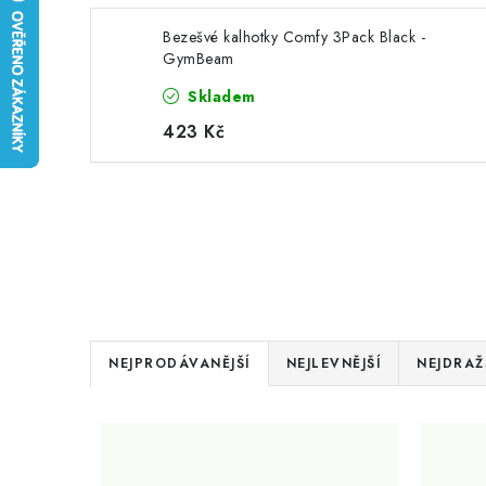
Bezešvé kalhotky Comfy 3Pack Black -
GymBeam
Skladem
423 Kč
Ř
NEJPRODÁVANĚJŠÍ
NEJLEVNĚJŠÍ
NEJDRAŽ
a
V
z
ý
e