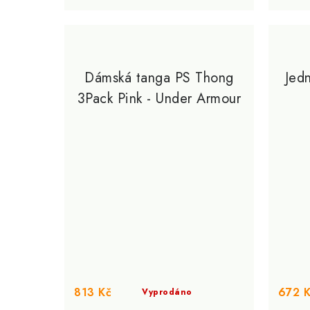
Dámská tanga PS Thong
Jed
3Pack Pink - Under Armour
813 Kč
672 
Vyprodáno