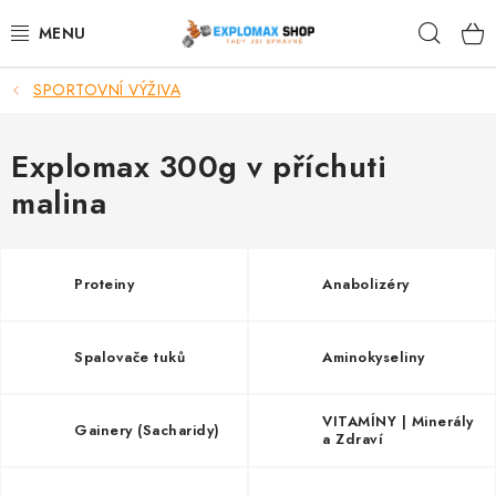
Přejít
Hleda
na
obsah
SPORTOVNÍ VÝŽIVA
%AKCE
NOVINKY
Explomax 300g v příchuti
malina
SPORTOVNÍ VÝŽIVA
ZDRAVÉ POTRAVINY
Proteiny
Anabolizéry
SPORTOVNÍ VYBAVENÍ
Spalovače tuků
Aminokyseliny
KRÁSA A WELLNESS
VITAMÍNY | Minerály
Gainery (Sacharidy)
🧬 DLOUHOVĚKOST
a Zdraví