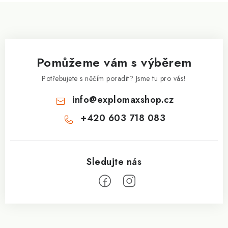
Z
á
p
a
Pomůžeme vám s výběrem
t
í
Potřebujete s něčím poradit? Jsme tu pro vás!
info
@
explomaxshop.cz
+420 603 718 083