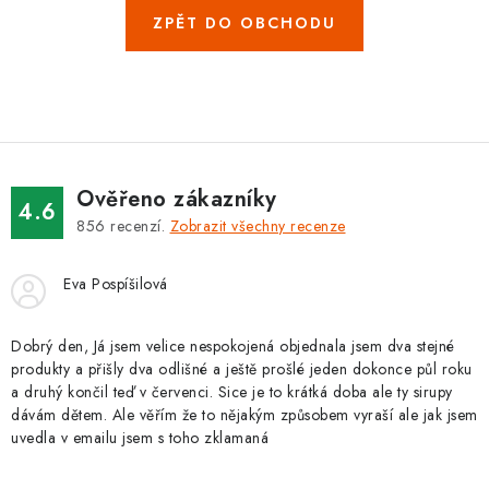
ZPĚT DO OBCHODU
Ověřeno zákazníky
4.6
856
recenzí.
Zobrazit všechny recenze
Eva Pospíšilová
Dobrý den, Já jsem velice nespokojená objednala jsem dva stejné
produkty a přišly dva odlišné a ještě prošlé jeden dokonce půl roku
a druhý končil teď v červenci. Sice je to krátká doba ale ty sirupy
dávám dětem. Ale věřím že to nějakým způsobem vyraší ale jak jsem
uvedla v emailu jsem s toho zklamaná