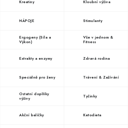
ZNAČKY
Kreatiny
Kloubní výživa
Kontakty
Slovník pojmů
Obchodní podmínky
NÁPOJE
Stimulanty
Podmínky ochrany osobních údajů
Doprava a platba
Slevový systém
Vše o nákupu
Ergogeny (Síla a
Vše v jednom &
Výkon)
Fitness
Extrakty a enzymy
Zdravá rodina
Speciálně pro ženy
Trávení & Zažívání
Ostatní doplňky
Tyčinky
výživy
Akční balíčky
Ketodieta