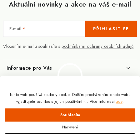
Aktuální novinky a akce na váš e-mail
E-mail
PŘIHLÁSIT SE
Vložením e-mailu souhlasíte s
podmínkami ochrany osobních údajů
Informace pro Vás
Kontakty
Blog
Slovník pojmů
Tento web používá soubory cookie. Dalším procházením tohoto webu
Berberin - co je zač?
Facebook
vyjadřujete souhlas s jejich používáním.. Více informací
zde
.
10.3.2025
Obchodní podmínky
Odmítnout
Souhlasím
Podmínky ochrany osobních údajů
Proč a jak užívat kreatin?
Copyright 2026
Doplňky výživy pro sportovce a kulturisty | ExplomaxShop.cz
.
9.12.2024
Všechna práva vyhrazena.
Upravit nastavení cookies
Doprava a platba
Nastavení
Vytvořil Shoptet
CBD kapky prémiové kvality
Slevový systém