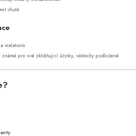
mit chutě
ace
a melatonin
 známé pro své zklidňující účinky, vědecky podložené
e?
lanty