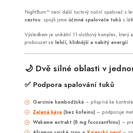
NightBurn™ není další tuctový noční spalovač s l
cestou
: spojili jsme
účinné spalovače tuků
s lát
Výsledkem je unikátní 11-složkový komplex, který
probouzet se
lehčí, klidnější a nabitý energií
.
🌙 Dvě silné oblasti v jedn
✅ Podpora spalování tuků
Garcinie kambodžská
– přispívá ke kontrole
Zelená káva
(bez kofeinu)
– podporuje meta
Wakame extrakt (8 mg fucoxanthinu)
– pré
Aframon rajské zrno +
Kajenský pepř
– zry