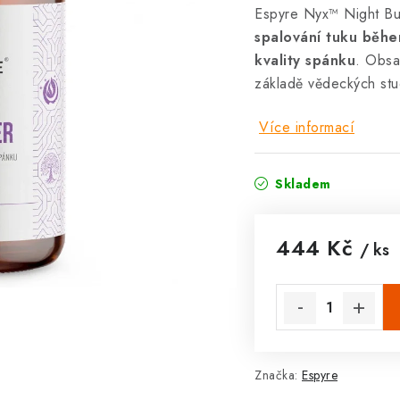
Espyre Nyx™ Night Bu
spalování tuku běh
kvality spánku
. Obsa
základě vědeckých stu
Více informací
Skladem
444 Kč
/ ks
Měrná cena:
Značka:
Espyre