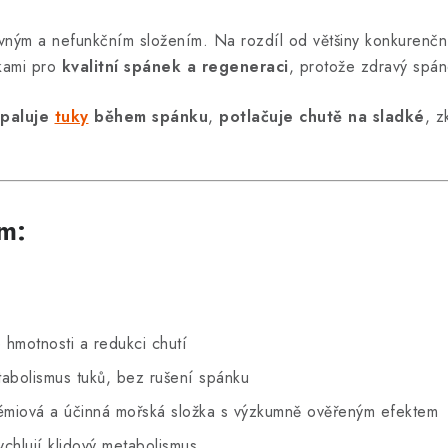
evným a nefunkčním složením. Na rozdíl od většiny konkurenčn
kami pro
kvalitní spánek a regeneraci
, protože zdravý spán
spaluje
tuky
během spánku
,
potlačuje chutě na sladké
, z
om:
 hmotnosti a redukci chutí
bolismus tuků, bez rušení spánku
miová a účinná mořská složka s výzkumně ověřeným efektem
chlují klidový metabolismus