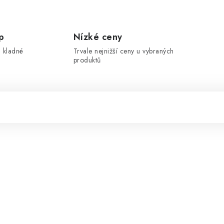
p
Nízké ceny
 kladné
Trvale nejnižší ceny u vybraných
produktů