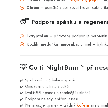
Chróm
– pomáhá stabilizovat krevní cukr a tlu
😴 Podpora spánku a regener
L-tryptofan
– přirozeně podporuje serotonin 
Kozlík, meduňka, mučenka, chmel
– bylinky
💡 Co ti NightBurn™ přines
✔️ Spalování tuků během spánku
✔️ Omezení chutí na sladké
✔️ Kvalitnější spánek a snadnější usínání
✔️ Podpora nálady, snížení stresu
✔️ Nenarušuje spánek –
žádný
kofein
ani stimu