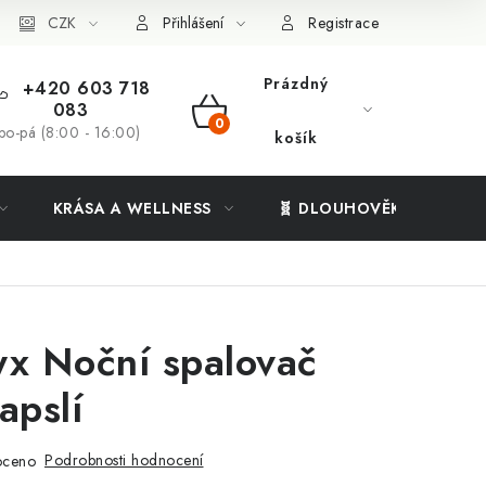
ý systém
CZK
Vše o nákupu
Přihlášení
Registrace
Prázdný
+420 603 718
083
NÁKUPNÍ
po-pá (8:00 - 16:00)
košík
KOŠÍK
KRÁSA A WELLNESS
🧬 DLOUHOVĚKOST
yx Noční spalovač
apslí
Podrobnosti hodnocení
oceno