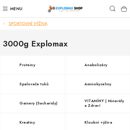
Přejít
Hleda
na
obsah
SPORTOVNÍ VÝŽIVA
%AKCE
NOVINKY
3000g Explomax
SPORTOVNÍ VÝŽIVA
Proteiny
Anabolizéry
ZDRAVÉ POTRAVINY
Spalovače tuků
Aminokyseliny
SPORTOVNÍ VYBAVENÍ
KRÁSA A WELLNESS
VITAMÍNY | Minerály
Gainery (Sacharidy)
a Zdraví
🧬 DLOUHOVĚKOST
Kreatiny
Kloubní výživa