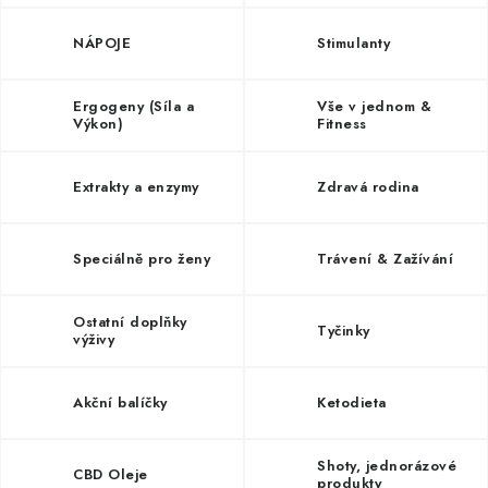
ZNAČKY
NÁPOJE
Stimulanty
Kontakty
Slovník pojmů
Obchodní podmínky
Podmínky ochrany osobních údajů
Doprava a platba
Ergogeny (Síla a
Vše v jednom &
Výkon)
Fitness
Slevový systém
Vše o nákupu
Extrakty a enzymy
Zdravá rodina
Speciálně pro ženy
Trávení & Zažívání
Ostatní doplňky
Tyčinky
výživy
Akční balíčky
Ketodieta
Shoty, jednorázové
CBD Oleje
produkty