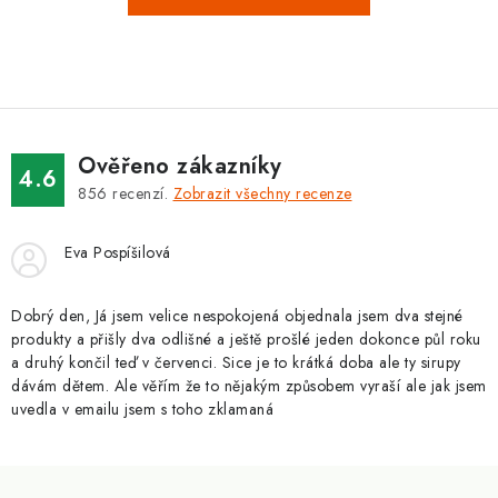
Ověřeno zákazníky
4.6
856
recenzí.
Zobrazit všechny recenze
Eva Pospíšilová
Dobrý den, Já jsem velice nespokojená objednala jsem dva stejné
produkty a přišly dva odlišné a ještě prošlé jeden dokonce půl roku
a druhý končil teď v červenci. Sice je to krátká doba ale ty sirupy
dávám dětem. Ale věřím že to nějakým způsobem vyraší ale jak jsem
uvedla v emailu jsem s toho zklamaná
Z