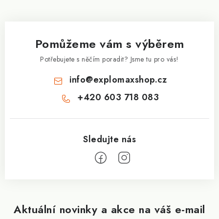
á
p
a
Pomůžeme vám s výběrem
t
í
Potřebujete s něčím poradit? Jsme tu pro vás!
info
@
explomaxshop.cz
+420 603 718 083
Aktuální novinky a akce na váš e-mail